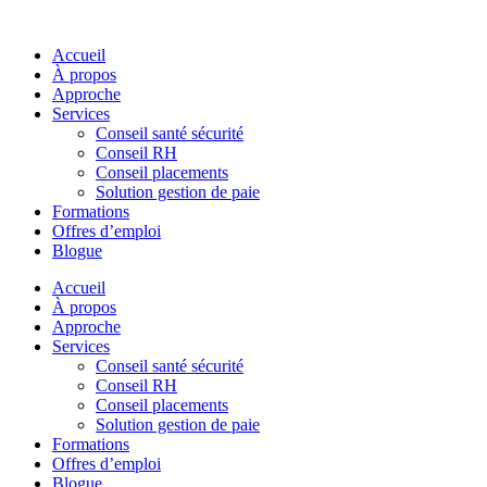
Skip
to
Accueil
content
À propos
Approche
Services
Conseil santé sécurité
Conseil RH
Conseil placements
Solution gestion de paie
Formations
Offres d’emploi
Blogue
Accueil
À propos
Approche
Services
Conseil santé sécurité
Conseil RH
Conseil placements
Solution gestion de paie
Formations
Offres d’emploi
Blogue