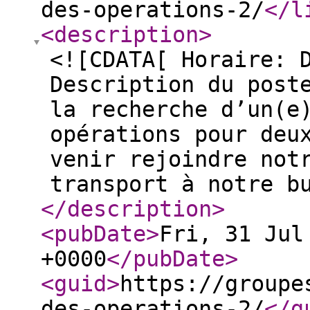
des-operations-2/
</l
<description
>
<![CDATA[ Horaire: 
Description du post
la recherche d’un(e
opérations pour deu
venir rejoindre not
transport à notre b
</description
>
<pubDate
>
Fri, 31 Jul
+0000
</pubDate
>
<guid
>
https://groupe
des-operations-2/
</g