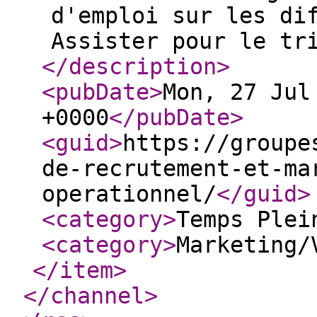
d'emploi sur les di
Assister pour le tr
</description
>
<pubDate
>
Mon, 27 Jul
+0000
</pubDate
>
<guid
>
https://groupe
de-recrutement-et-ma
operationnel/
</guid
>
<category
>
Temps Plei
<category
>
Marketing/
</item
>
</channel
>