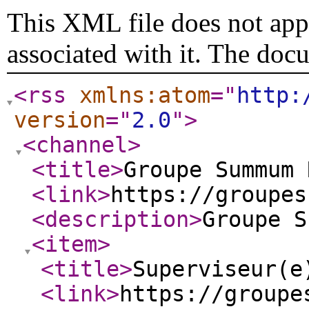
This XML file does not appe
associated with it. The doc
<rss
xmlns:atom
="
http:
version
="
2.0
"
>
<channel
>
<title
>
Groupe Summum 
<link
>
https://groupes
<description
>
Groupe S
<item
>
<title
>
Superviseur(e
<link
>
https://groupe