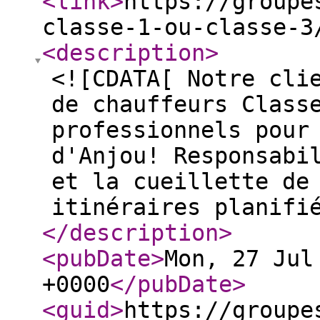
<link
>
https://groupe
classe-1-ou-classe-3
<description
>
<![CDATA[ Notre cli
de chauffeurs Class
professionnels pour
d'Anjou! Responsabi
et la cueillette de
itinéraires planifi
</description
>
<pubDate
>
Mon, 27 Jul
+0000
</pubDate
>
<guid
>
https://groupe