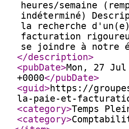
heures/semaine (rem
indéterminé) Descri
la recherche d'un(e
facturation rigoure
se joindre à notre 
</description
>
<pubDate
>
Mon, 27 Jul
+0000
</pubDate
>
<guid
>
https://groupe
la-paie-et-facturati
<category
>
Temps Plei
<category
>
Comptabili