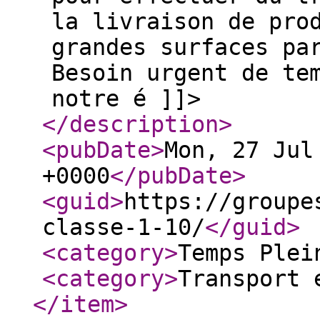
la livraison de pro
grandes surfaces pa
Besoin urgent de te
notre é ]]>
</description
>
<pubDate
>
Mon, 27 Jul
+0000
</pubDate
>
<guid
>
https://groupe
classe-1-10/
</guid
>
<category
>
Temps Plei
<category
>
Transport 
</item
>