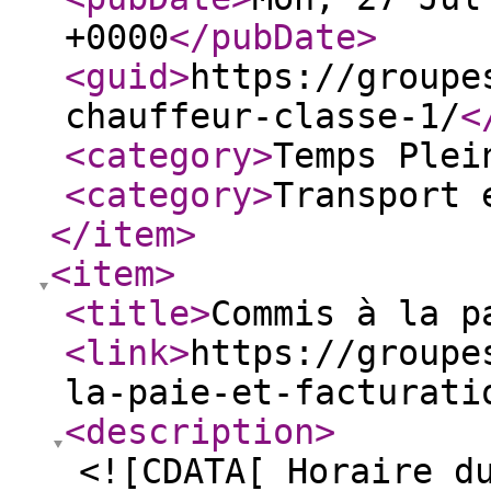
+0000
</pubDate
>
<guid
>
https://groupe
chauffeur-classe-1/
<
<category
>
Temps Plei
<category
>
Transport 
</item
>
<item
>
<title
>
Commis à la p
<link
>
https://groupe
la-paie-et-facturati
<description
>
<![CDATA[ Horaire d