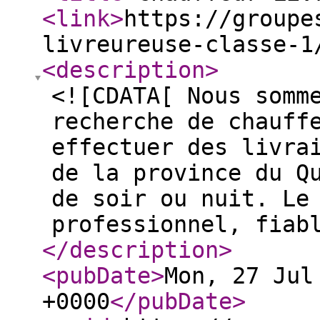
<link
>
https://groupe
livreureuse-classe-1
<description
>
<![CDATA[ Nous somm
recherche de chauff
effectuer des livra
de la province du Q
de soir ou nuit. Le
professionnel, fiab
</description
>
<pubDate
>
Mon, 27 Jul
+0000
</pubDate
>