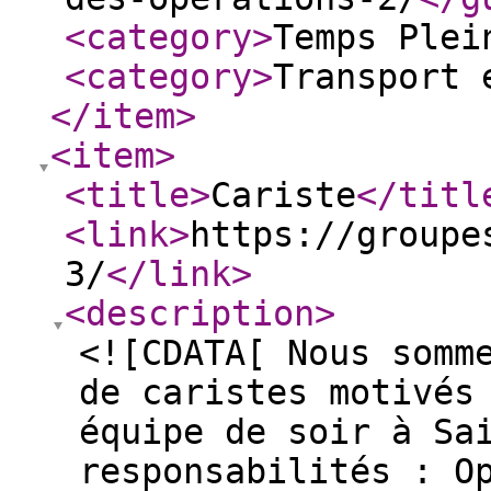
<category
>
Temps Plei
<category
>
Transport 
</item
>
<item
>
<title
>
Cariste
</titl
<link
>
https://groupe
3/
</link
>
<description
>
<![CDATA[ Nous somm
de caristes motivés
équipe de soir à Sa
responsabilités : O