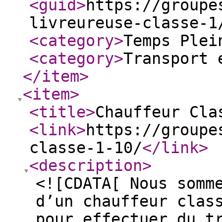
<guid
>
https://groupe
livreureuse-classe-1
<category
>
Temps Plei
<category
>
Transport 
</item
>
<item
>
<title
>
Chauffeur Cla
<link
>
https://groupe
classe-1-10/
</link
>
<description
>
<![CDATA[ Nous somm
d’un chauffeur clas
pour effectuer du t