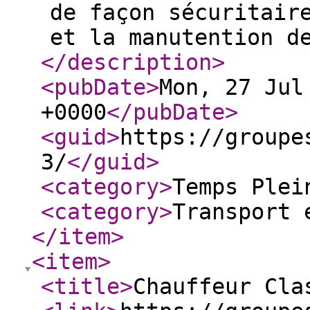
de façon sécuritair
et la manutention d
</description
>
<pubDate
>
Mon, 27 Jul
+0000
</pubDate
>
<guid
>
https://groupe
3/
</guid
>
<category
>
Temps Plei
<category
>
Transport 
</item
>
<item
>
<title
>
Chauffeur Cla