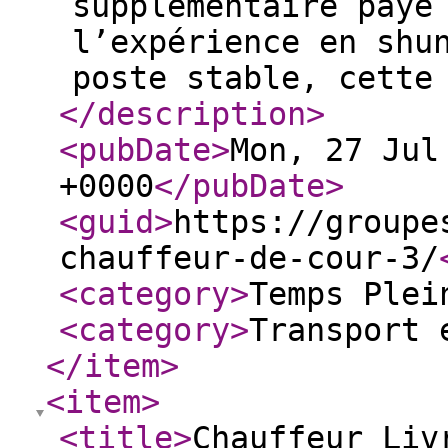
supplémentaire payé
l’expérience en shu
poste stable, cette
</description
>
<pubDate
>
Mon, 27 Jul
+0000
</pubDate
>
<guid
>
https://groupe
chauffeur-de-cour-3/
<category
>
Temps Plei
<category
>
Transport 
</item
>
<item
>
<title
>
Chauffeur Liv