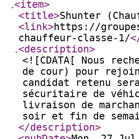
<item
>
<title
>
Shunter (Chau
<link
>
https://groupe
chauffeur-classe-1/
<
<description
>
<![CDATA[ Nous rech
de cour) pour rejoi
candidat retenu ser
sécuritaire de véhi
livraison de marcha
soir et fin de sema
</description
>
<pubDate
>
Mon, 27 Jul