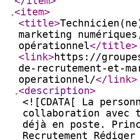
</item
>
<item
>
<title
>
Technicien(ne
marketing numériques
opérationnel
</title
>
<link
>
https://groupe
de-recrutement-et-ma
operationnel/
</link
>
<description
>
<![CDATA[ La person
collaboration avec 
déjà en poste. Prin
Recrutement Rédiger