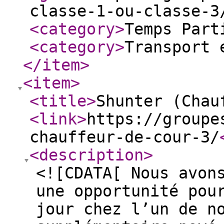
classe-1-ou-classe-3
<category
>
Temps Part
<category
>
Transport 
</item
>
<item
>
<title
>
Shunter (Chau
<link
>
https://groupe
chauffeur-de-cour-3/
<description
>
<![CDATA[ Nous avon
une opportunité pou
jour chez l’un de n