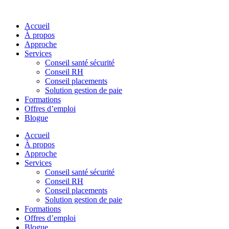
Skip
to
Accueil
content
À propos
Approche
Services
Conseil santé sécurité
Conseil RH
Conseil placements
Solution gestion de paie
Formations
Offres d’emploi
Blogue
Accueil
À propos
Approche
Services
Conseil santé sécurité
Conseil RH
Conseil placements
Solution gestion de paie
Formations
Offres d’emploi
Blogue