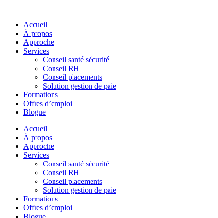
Skip
to
Accueil
content
À propos
Approche
Services
Conseil santé sécurité
Conseil RH
Conseil placements
Solution gestion de paie
Formations
Offres d’emploi
Blogue
Accueil
À propos
Approche
Services
Conseil santé sécurité
Conseil RH
Conseil placements
Solution gestion de paie
Formations
Offres d’emploi
Blogue