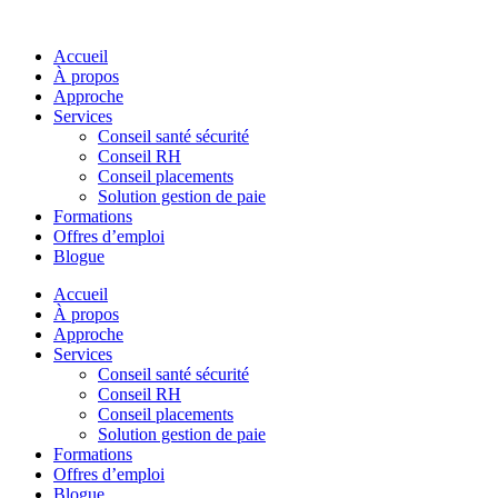
Skip
to
Accueil
content
À propos
Approche
Services
Conseil santé sécurité
Conseil RH
Conseil placements
Solution gestion de paie
Formations
Offres d’emploi
Blogue
Accueil
À propos
Approche
Services
Conseil santé sécurité
Conseil RH
Conseil placements
Solution gestion de paie
Formations
Offres d’emploi
Blogue