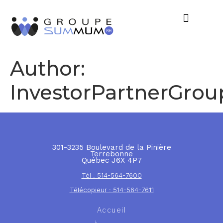
Author:
InvestorPartnerGrou
301-3235 Boulevard de la Pinière
Terrebonne
Québec J6X 4P7
Tél : 514-564-7600
Télécopieur : 514-564-7611
Accueil