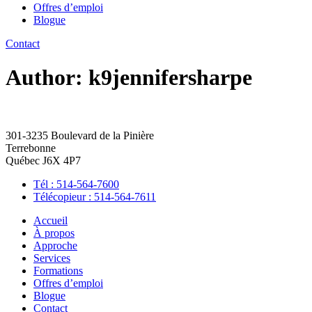
Offres d’emploi
Blogue
Contact
Author:
k9jennifersharpe
301-3235 Boulevard de la Pinière
Terrebonne
Québec J6X 4P7
Tél : 514-564-7600
Télécopieur : 514-564-7611
Accueil
À propos
Approche
Services
Formations
Offres d’emploi
Blogue
Contact