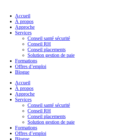
Skip
to
Accueil
content
À propos
Approche
Services
Conseil santé sécurité
Conseil RH
Conseil placements
Solution gestion de paie
Formations
Offres d’emploi
Blogue
Accueil
À propos
Approche
Services
Conseil santé sécurité
Conseil RH
Conseil placements
Solution gestion de paie
Formations
Offres d’emploi
Blogue