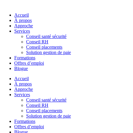
Skip
to
Accueil
content
À propos
Approche
Services
Conseil santé sécurité
Conseil RH
Conseil placements
Solution gestion de paie
Formations
Offres d’emploi
Blogue
Accueil
À propos
Approche
Services
Conseil santé sécurité
Conseil RH
Conseil placements
Solution gestion de paie
Formations
Offres d’emploi
Blogue