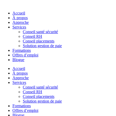
Skip
to
Accueil
content
À propos
Approche
Services
Conseil santé sécurité
Conseil RH
Conseil placements
Solution gestion de paie
Formations
Offres d’emploi
Blogue
Accueil
À propos
Approche
Services
Conseil santé sécurité
Conseil RH
Conseil placements
Solution gestion de paie
Formations
Offres d’emploi
Blogue