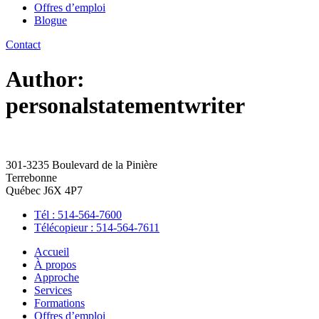
Offres d’emploi
Blogue
Contact
Author:
personalstatementwriter
301-3235 Boulevard de la Pinière
Terrebonne
Québec J6X 4P7
Tél : 514-564-7600
Télécopieur : 514-564-7611
Accueil
À propos
Approche
Services
Formations
Offres d’emploi