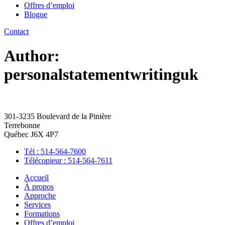
Offres d’emploi
Blogue
Contact
Author:
personalstatementwritinguk
301-3235 Boulevard de la Pinière
Terrebonne
Québec J6X 4P7
Tél : 514-564-7600
Télécopieur : 514-564-7611
Accueil
À propos
Approche
Services
Formations
Offres d’emploi