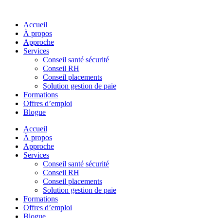
Skip
to
Accueil
content
À propos
Approche
Services
Conseil santé sécurité
Conseil RH
Conseil placements
Solution gestion de paie
Formations
Offres d’emploi
Blogue
Accueil
À propos
Approche
Services
Conseil santé sécurité
Conseil RH
Conseil placements
Solution gestion de paie
Formations
Offres d’emploi
Blogue