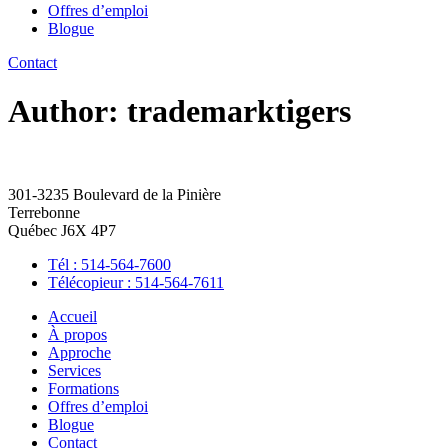
Offres d’emploi
Blogue
Contact
Author:
trademarktigers
301-3235 Boulevard de la Pinière
Terrebonne
Québec J6X 4P7
Tél : 514-564-7600
Télécopieur : 514-564-7611
Accueil
À propos
Approche
Services
Formations
Offres d’emploi
Blogue
Contact