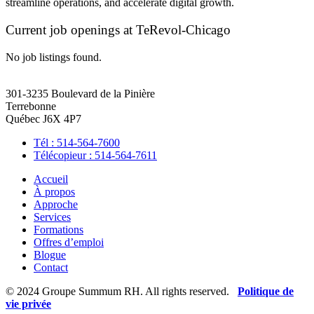
streamline operations, and accelerate digital growth.
Current job openings at TeRevol-Chicago
No job listings found.
301-3235 Boulevard de la Pinière
Terrebonne
Québec J6X 4P7
Tél : 514-564-7600
Télécopieur : 514-564-7611
Accueil
À propos
Approche
Services
Formations
Offres d’emploi
Blogue
Contact
© 2024 Groupe Summum RH. All rights reserved.
Politique de
vie privée