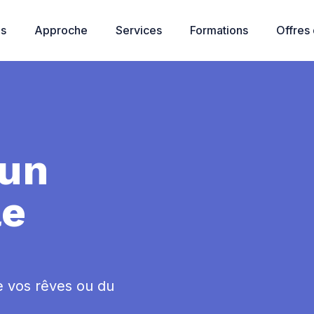
os
Approche
Services
Formations
Offres
un
le
e vos rêves ou du